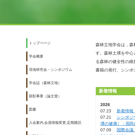
トップページ
森林立地学会は，森
す。森林土壌を中心
学会概要
る森林の健全性の維
現地研究会・シンポジウム
書籍の発行、シンポ
学会誌（森林立地）
新着情報
顕彰事業（論文賞）
2026
図書
07.23
新着情報：
07.21
シンポジウ
入会案内,会員情報変更,定期購読
壌の健康）：国民
07.09
国際会議「The