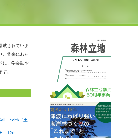
構成されていま
せ、将来にわた
的に、学会誌や
ます。
Health（土
 pH（12th