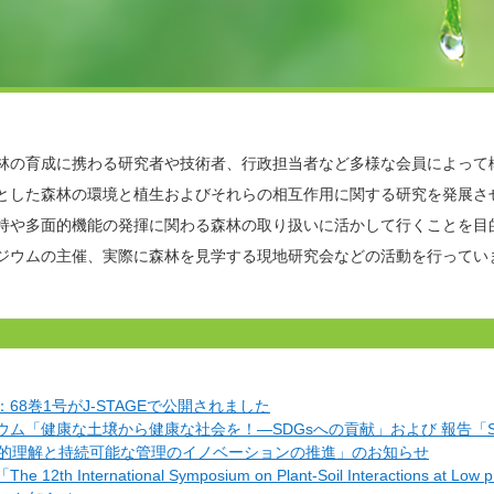
林の育成に携わる研究者や技術者、行政担当者など多様な会員によって
とした森林の環境と植生およびそれらの相互作用に関する研究を発展さ
持や多面的機能の発揮に関わる森林の取り扱いに活かして行くことを目
ジウムの主催、実際に森林を見学する現地研究会などの活動を行ってい
68巻1号がJ-STAGEで公開されました
ム「健康な土壌から健康な社会を！―SDGsへの貢献」および 報告「Soil 
的理解と持続可能な管理のイノベーションの推進」のお知らせ
 12th International Symposium on Plant-Soil Interactions at Low