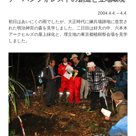
2004.4.4.～4.4.
初日はあいにくの雨でしたが、大正時代に練兵場跡地に造営さ
れた明治神宮の森を見学しました。二日目は好天の中、六本木
アークヒルズの屋上緑化と、埋立地の東京都植樹祭会場を見学
しました。