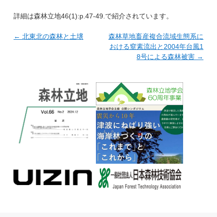
詳細は森林立地46(1):p.47-49.で紹介されています。
←
北東北の森林と土壌
森林草地畜産複合流域生態系に
おける窒素流出と2004年台風1
8号による森林被害
→