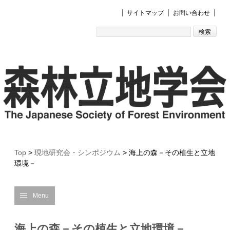
サイトマップ
お問い合わせ
Top
>
現地研究会・シンポジウム
>
海上の森－その植生と立地
環境－
Menu
海上の森－その植生と立地環境－