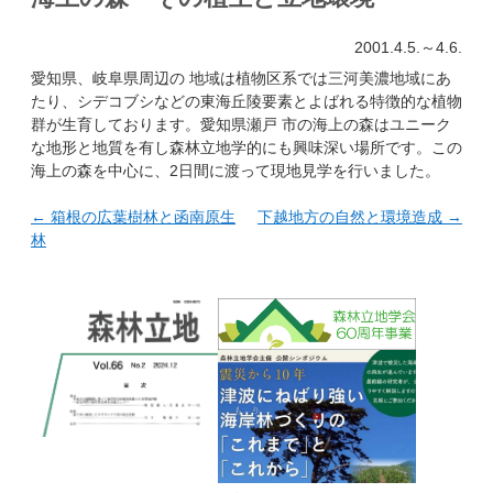
2001.4.5.～4.6.
愛知県、岐阜県周辺の 地域は植物区系では三河美濃地域にあ
たり、シデコブシなどの東海丘陵要素とよばれる特徴的な植物
群が生育しております。愛知県瀬戸 市の海上の森はユニーク
な地形と地質を有し森林立地学的にも興味深い場所です。この
海上の森を中心に、2日間に渡って現地見学を行いました。
←
箱根の広葉樹林と函南原生
下越地方の自然と環境造成
→
林