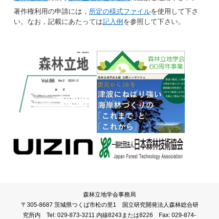
著作権利用の申請には，
所定の様式ファイル
を使用して下さ
い。なお，記載にあたっては
記入例
を参照して下さい。
森林立地学会事務局
〒305-8687 茨城県つくば市松の里1 国立研究開発法人森林総合研
究所内 Tel: 029-873-3211 内線8243または8226 Fax: 029-874-