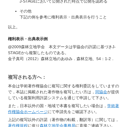
J-STAGEにおいて公開された時点で公開を認める
その他
下記の例を参考に権利表示・出典表示を行うこと
以上。
権利表示・出典表示例
@2009森林立地学会 本文データは学協会の許諾に基づきJ-
STAGEから複製したものである。
金子真司（2012）森林立地のあゆみ．森林立地、54：1-2．
複写される方へ：
本会は学術著作権協会に複写に関する権利委託をしていますの
で，本誌に掲載された著作物を複写したい方は，
同協会
が提供
している複製利用許諾システムを通じて申請して下さい。
また，日本以外の国・地域で本書を複写したい場合は，
学術著
作権協会ホームページ
にて申請先をご確認下さい。
上記の複写以外の許諾（著作物の転載，翻訳等）に関しては，
著作権規程
に依り
森林立地学会事務局
に直接ご連絡下さい。