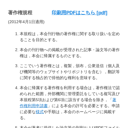
著作権規程
印刷用PDFはこちら
(2012年4月1日適用)
本規程は，本会刊行物の著作権に関する取り扱いを定め
ることを目的とする。
本会の刊行物への掲載が受理された記事・論文等の著作
権は，本会に帰属するものとする。
ここでいう著作権とは，複製，頒布，公衆送信（個人及
び機関等のウェブサイトやリポジトリを含む），翻訳等
に関する独占的で排他的な権利を意味する。
本会に帰属する著作権を利用する場合は，著作権法で認
められた範囲，外部機関に管理委託をしている複写及び
本規程第5項および第6項に該当する場合を除き，「
著
作権利用申請書
」による本会の許可を必要とする。申請
に必要な
様式
や手順は，本会のホームページに掲載す
る。
本会が著者に提供した論文等の別刷およびPDFファイル